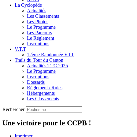
La Cyclopède
Actualités
Les Classements
Les Photos
Le Programme
Les Parcours
Le Réglement
Inscriptions
V.T.T
12ème Randonnée VTT
Trails du Tour du Canton
Actualités TTC 2025
Le Programme
Inscriptions
Dossards
Réglement / Rules
Hébergements
Les Classements
Rechercher
Une victoire pour le CCPB !
Imprimer