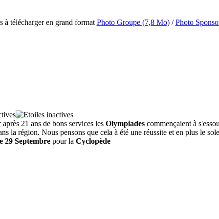
s à télécharger en grand format
Photo Groupe (7,8 Mo)
/
Photo Sponso
r après 21 ans de bons services les
Olympiades
commençaient à s'essouf
la région. Nous pensons que cela à été une réussite et en plus le soleil é
e 29 Septembre
pour la
Cyclopède