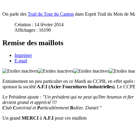
On parle des
Trail du Tour du Canton
dans Esprit Trail du Mois de M
Création : 14 février 2014
Affichages : 16190
Remise des maillots
Imprimer
E-mail
Entrainement un peu particulier en ce Mardi au CCPB, en effet après u
sponsor la socièté
A.F.I (Acier Fournitures Industrielles)
. Le CCPB 
Le Président ajoute :
"Un président qui ne peut qu'être heureux et fier
devient grand et apprécié !!!
C
lub
C
onvivial et
P
articulièrement
B
alèze. Daniel "
Un grand
MERCI
à
A.F.I
pour ces maillots