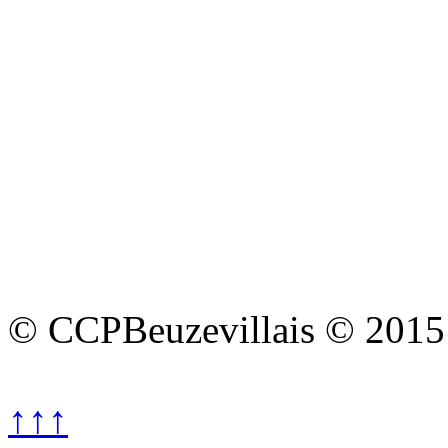
© CCPBeuzevillais © 2015
↑↑↑