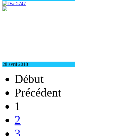
28 avril 2018
Début
Précédent
1
2
3