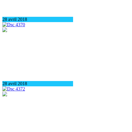
28 avril 2018
28 avril 2018