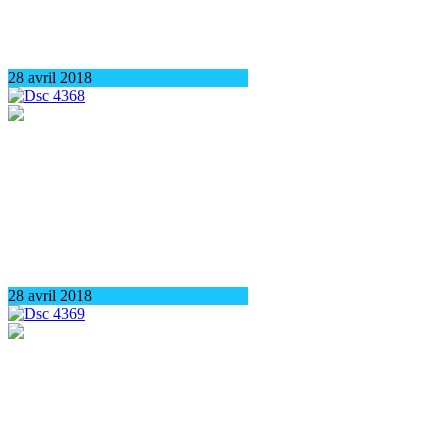
28 avril 2018
28 avril 2018