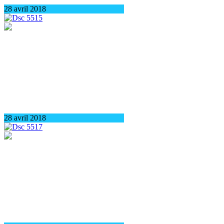
28 avril 2018
28 avril 2018