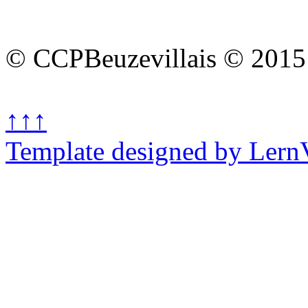
© CCPBeuzevillais © 2015
↑↑↑
Template designed by Lern