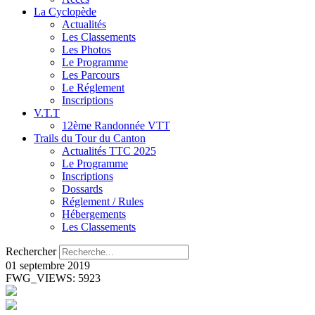
La Cyclopède
Actualités
Les Classements
Les Photos
Le Programme
Les Parcours
Le Réglement
Inscriptions
V.T.T
12ème Randonnée VTT
Trails du Tour du Canton
Actualités TTC 2025
Le Programme
Inscriptions
Dossards
Réglement / Rules
Hébergements
Les Classements
Rechercher
01 septembre 2019
FWG_VIEWS: 5923