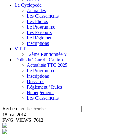
La Cyclopède
Actualités
Les Classements
Les Photos
Le Programme
Les Parcours
Le Réglement
Inscriptions
V.T.T
12ème Randonnée VTT
Trails du Tour du Canton
Actualités TTC 2025
Le Programme
Inscriptions
Dossards
Réglement / Rules
Hébergements
Les Classements
Rechercher
18 mai 2014
FWG_VIEWS: 7612