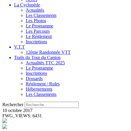
La Cyclopède
Actualités
Les Classements
Les Photos
Le Programme
Les Parcours
Le Réglement
Inscriptions
V.T.T
12ème Randonnée VTT
Trails du Tour du Canton
Actualités TTC 2025
Le Programme
Inscriptions
Dossards
Réglement / Rules
Hébergements
Les Classements
Rechercher
10 octobre 2017
FWG_VIEWS: 6431