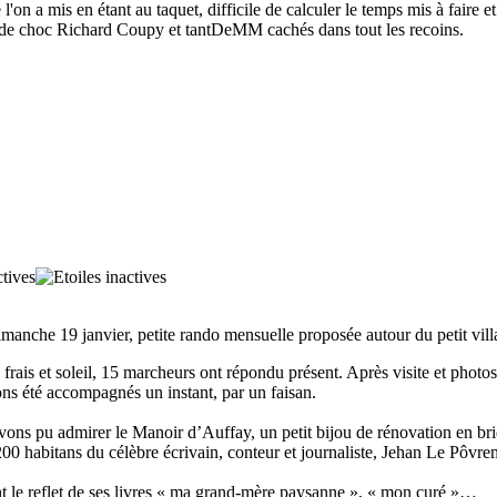
n a mis en étant au taquet, difficile de calculer le temps mis à faire et r
s de choc Richard Coupy et tantDeMM cachés dans tout les recoins.
anche 19 janvier, petite rando mensuelle proposée autour du petit vill
frais et soleil, 15 marcheurs ont répondu présent. Après visite et phot
ns été accompagnés un instant, par un faisan.
ns pu admirer le Manoir d’Auffay, un petit bijou de rénovation en briqu
0 habitans du célèbre écrivain, conteur et journaliste, Jehan Le Pôvre
nt le reflet de ses livres « ma grand-mère paysanne », « mon curé »…