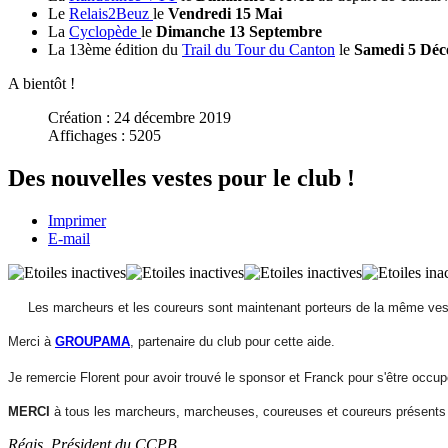
Le
Relais2Beuz
le
Vendredi 15 Mai
La
Cyclopède
le
Dimanche 13 Septembre
La 13ème édition du
Trail du Tour du Canton
le
Samedi 5 Dé
A bientôt !
Création : 24 décembre 2019
Affichages : 5205
Des nouvelles vestes pour le club !
Imprimer
E-mail
Les marcheurs et les coureurs sont maintenant porteurs de la même vest
Merci à
GROUPAMA
, partenaire du club pour cette aide.
Je remercie Florent pour avoir trouvé
le sponsor et Franck pour s'être occup
MERCI
à tous les marcheurs, marcheuses, coureuses et coureurs présents h
Régis, Président du CCPB