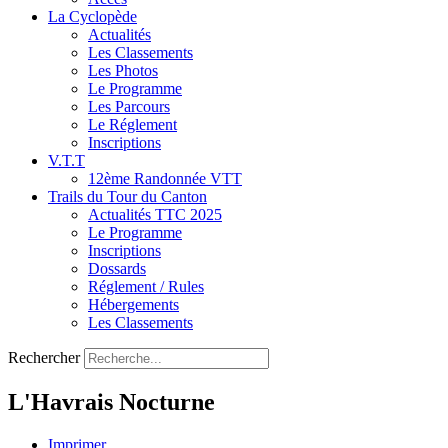
La Cyclopède
Actualités
Les Classements
Les Photos
Le Programme
Les Parcours
Le Réglement
Inscriptions
V.T.T
12ème Randonnée VTT
Trails du Tour du Canton
Actualités TTC 2025
Le Programme
Inscriptions
Dossards
Réglement / Rules
Hébergements
Les Classements
Rechercher
L'Havrais Nocturne
Imprimer