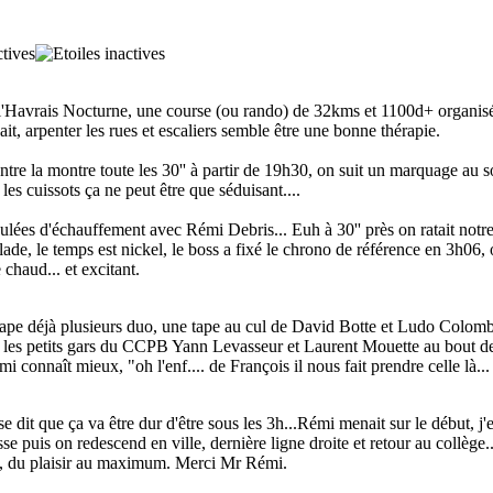
 l'Havrais Nocturne, une course (ou rando) de 32kms et 1100d+ organisé
, arpenter les rues et escaliers semble être une bonne thérapie.
tre la montre toute les 30'' à partir de 19h30, on suit un marquage au so
r les cuissots ça ne peut être que séduisant....
oulées d'échauffement avec Rémi Debris... Euh à 30'' près on ratait notre 
lade, le temps est nickel, le boss a fixé le chrono de référence en 3h06, 
 chaud... et excitant.
trape déjà plusieurs duo, une tape au cul de David Botte et Ludo Colombi
, les petits gars du CCPB Yann Levasseur et Laurent Mouette au bout de
i connaît mieux, "oh l'enf.... de François il nous fait prendre celle là..
 dit que ça va être dur d'être sous les 3h...Rémi menait sur le début, j'e
se puis on redescend en ville, dernière ligne droite et retour au collège..
lé, du plaisir au maximum. Merci Mr Rémi.