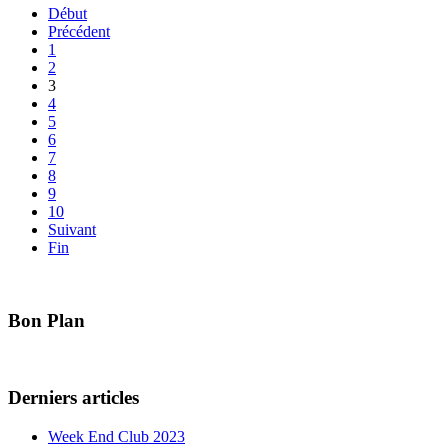
Début
Précédent
1
2
3
4
5
6
7
8
9
10
Suivant
Fin
Bon Plan
Derniers articles
Week End Club 2023