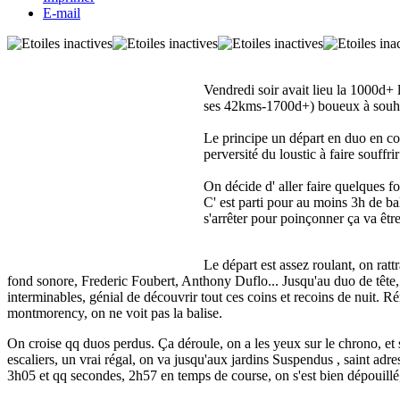
E-mail
Vendredi soir avait lieu la 1000d+
ses 42kms-1700d+) boueux à souhait
Le principe un départ en duo en con
perversité du loustic à faire souffri
On décide d' aller faire quelques f
C' est parti pour au moins 3h de ba
s'arrêter pour poinçonner ça va être
Le départ est assez roulant, on rat
fond sonore, Frederic Foubert, Anthony Duflo... Jusqu'au duo de tête
interminables, génial de découvrir tout ces coins et recoins de nuit. Rém
montmorency, on ne voit pas la balise.
On croise qq duos perdus. Ça déroule, on a les yeux sur le chrono, et se
escaliers, un vrai régal, on va jusqu'aux jardins Suspendus , saint adres
3h05 et qq secondes, 2h57 en temps de course, on s'est bien dépouil